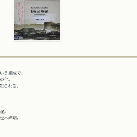
いう編成で、
の他、
知られる、
躍。
松本峰明
。