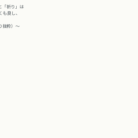
と「祈り」は
くも良し、
抜粋）～