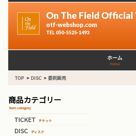
On The Field Officia
otf-webshop.com
TEL 050-5525-1493
ホーム
Home
TOP
>
DISC
>
委託販売
商品カテゴリー
Item category
TICKET
チケット
DISC
ディスク