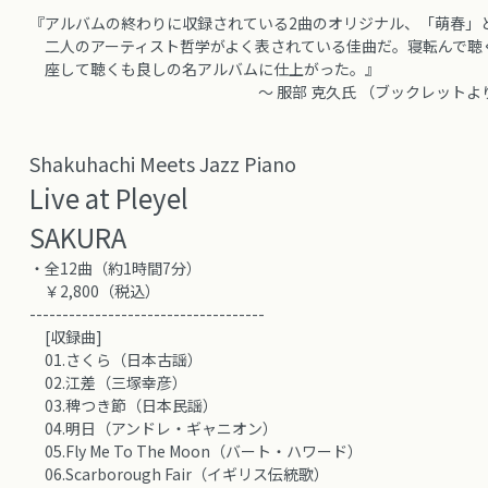
『アルバムの終わりに収録されている2曲のオリジナル、「萌春」
二人のアーティスト哲学がよく表されている佳曲だ。寝転んで聴
座して聴くも良しの名アルバムに仕上がった。』
～ 服部 克久氏 （ブックレットより
Shakuhachi Meets Jazz Piano
Live at Pleyel
SAKURA
・全12曲（約1時間7分）
￥2,800（税込）
------------------------------------
[収録曲]
01.さくら（日本古謡）
02.江差（三塚幸彦）
03.稗つき節（日本民謡）
04.明日（アンドレ・ギャニオン）
05.Fly Me To The Moon（バート・ハワード）
06.Scarborough Fair（イギリス伝統歌）