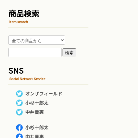
商品検索
Item search
SNS
Social Network Service
オンザフィールド
小杉十郎太
中井貴惠
小杉十郎太
中井貴惠