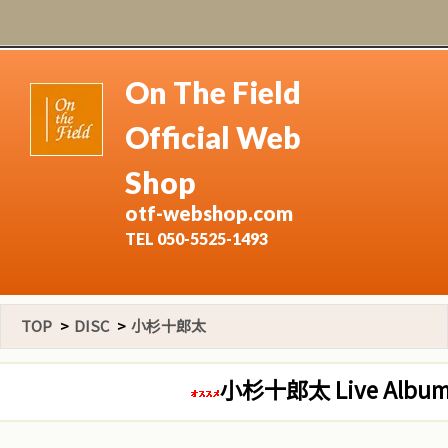
On The Field
Official Web
Shop
otf-webshop.com
TEL 050-5525-1493
TOP
>
DISC
>
小杉十郎太
小杉十郎太 Live Album『J