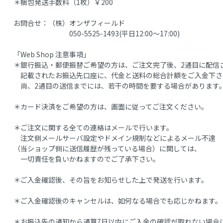
＊梱包発送手数料（1枚）￥200
お問合せ：（株）オンザフィールド
050-5525-1493(平日12:00～17:00)
「Web Shop 注意事項」
＊銀行振込・郵便振替ご希望の方は、ご注文完了後、2通目に配信
記載されたお振込先口座に、代金と送料の総合計額をご入金下さ
尚、2通目の送信までには、若干の時間を要する場合があります
＊カード決済をご希望の方は、画面に従ってご注文ください。
＊ご注文に関する全ての連絡はメールで行います。
注文側メールサーバ設定やドメイン規制などによるメール不達
（当ショップ側に送信履歴が残っている場合）に関しては、
一切責任を負いかねますのでご了承下さい。
＊ご入金確認後、その旨をお知らせした上で発送を行います。
＊ご入金確認後のキャンセルは、如何なる場合でも応じかねます。
＊お振込先の通知から通算7日以内にご入金の確認が取れない場合