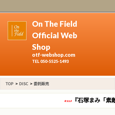
On The Field
Official Web
Shop
otf-webshop.com
TEL 050-5525-1493
TOP
>
DISC
>
委託販売
『石塚まみ「素敵な出逢