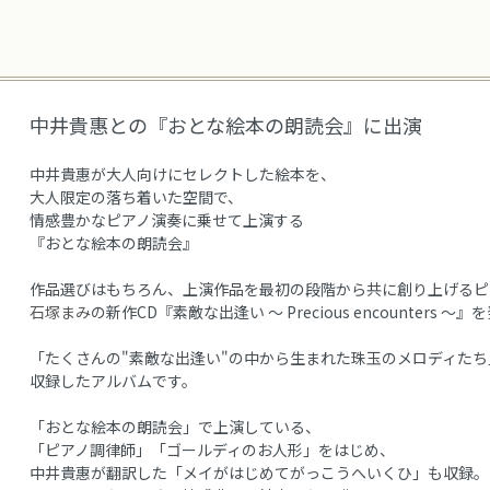
中井貴惠との『おとな絵本の朗読会』に出演
中井貴惠が大人向けにセレクトした絵本を、
大人限定の落ち着いた空間で、
情感豊かなピアノ演奏に乗せて上演する
『おとな絵本の朗読会』
作品選びはもちろん、上演作品を最初の段階から共に創り上げるピ
石塚まみ
の新作CD『素敵な出逢い 〜 Precious encounters 〜
「たくさんの"素敵な出逢い"の中から生まれた珠玉のメロディたち
収録したアルバムです。
「おとな絵本の朗読会」で上演している、
「ピアノ調律師」「ゴールディのお人形」をはじめ、
中井貴惠が翻訳した「メイがはじめてがっこうへいくひ」も収録。