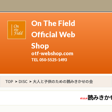
On The Field
Official Web
Shop
otf-webshop.com
TEL 050-5525-1493
TOP
>
DISC
>
大人と子供のための読みきかせの会
読みきかせ